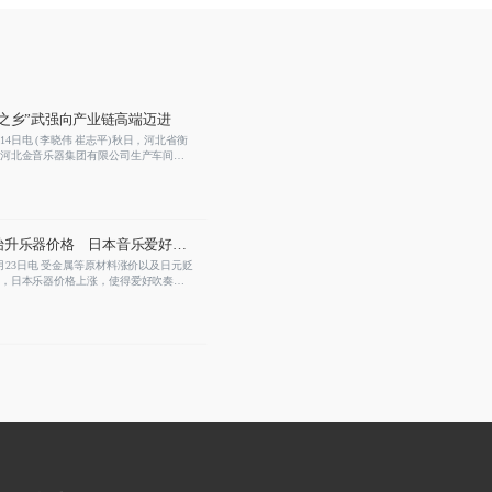
器之乡”武强向产业链高端迈进
14日电 (李晓伟 崔志平)秋日，河北省衡
河北金音乐器集团有限公司生产车间
悠扬的乐器声，此间工人趁工作间隙，
奏几曲。流水线上，一批小号正在组
将出现在欧美国家的商店里。
抬升乐器价格 日本音乐爱好
”
月23日电 受金属等原材料涨价以及日元贬
，日本乐器价格上涨，使得爱好吹奏乐
者“很受伤”。