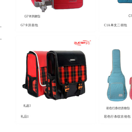
G7卡洪鼓包
C1A单支二胡包
了解更多
礼品1
彩色行条纹吉他包