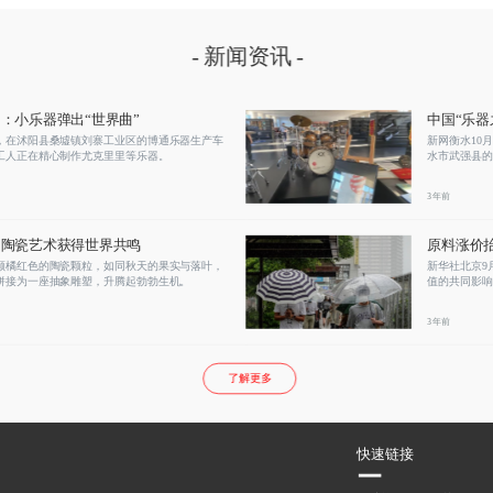
- 新闻资讯 -
：小乐器弹出“世界曲”
中国“乐
，在沭阳县桑墟镇刘寨工业区的博通乐器生产车
新网衡水10月
工人正在精心制作尤克里里等乐器。
水市武强县的
里，不时飘出
兴之所至会吹
3年前
装，不久它们
用陶瓷艺术获得世界共鸣
原料涨价
者“很受伤
颗橘红色的陶瓷颗粒，如同秋天的果实与落叶，
新华社北京9
拼接为一座抽象雕塑，升腾起勃勃生机。
值的共同影响
器的音乐爱好
3年前
了解更多
快速链接