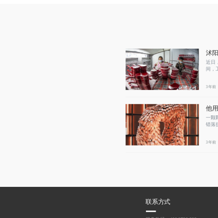
沭阳
近日
间，
3年前
他
一颗
错落
3年前
联系方式