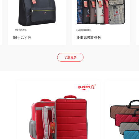
H6手风琴包
H4B高级鼓棒包
了解更多