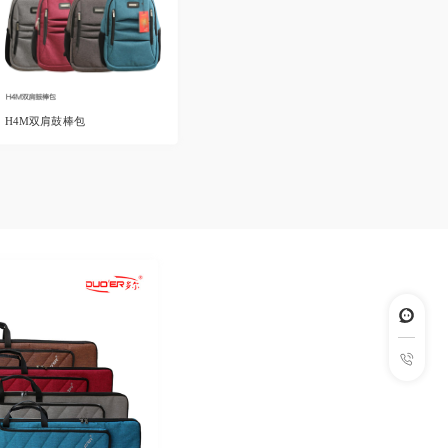
H4M双肩鼓棒包