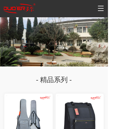
T
o
g
g
l
e
n
a
v
i
g
a
t
- 精品系列 -
i
o
n